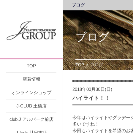
ブログ
ブログ
TOP
>
ブログ
TOP
新着情報
2018年09月30日(日)
オンラインショップ
ハイライト！！
J-CLUB 土橋店
今年はハイライトやグラデー
club.J アルパーク前店
多いですね！
今回もハイライトを希望のお客
J-forte 廿日市店