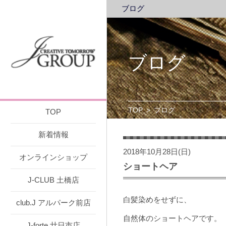
ブログ
ブログ
TOP
>
ブログ
TOP
新着情報
2018年10月28日(日)
オンラインショップ
ショートヘア
J-CLUB 土橋店
白髪染めをせずに、
club.J アルパーク前店
自然体のショートヘアです。
J-forte 廿日市店