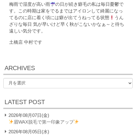
梅雨で湿度が高い雨
の日が続き癖毛の私は毎日憂鬱で
す。この時期は家をでるまではアイロンして綺麗になっ
てるのに店に着く頃には癖が出てうねってる状態
うん
ざりな毎日 気が早いけど早く秋がこないかなぁ～と待ち
遠しい気分です。
土橋店 中村です
ARCHIVES
LATEST POST
2026年08月07日(金)
眉WAX脱毛で第一印象アップ
2026年08月05日(水)