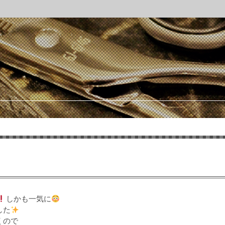
しかも一気に
した
くので