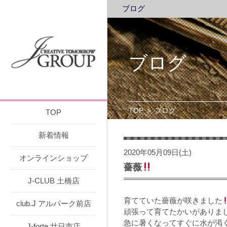
ブログ
ブログ
TOP
>
ブログ
TOP
新着情報
2020年05月09日(土)
オンラインショップ
薔薇
J-CLUB 土橋店
育てていた薔薇が咲きました
club.J アルパーク前店
頑張って育てたかいがありま
急に暑くなってすぐに水が渇
J-forte 廿日市店