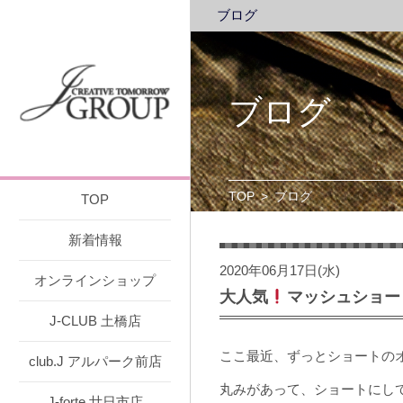
ブログ
ブログ
TOP
>
ブログ
TOP
新着情報
2020年06月17日(水)
オンラインショップ
大人気
マッシュショー
J-CLUB 土橋店
ここ最近、ずっとショートの
club.J アルパーク前店
丸みがあって、ショートにし
J-forte 廿日市店