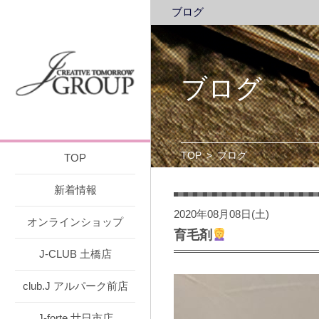
ブログ
ブログ
TOP
>
ブログ
TOP
新着情報
2020年08月08日(土)
オンラインショップ
育毛剤
J-CLUB 土橋店
club.J アルパーク前店
J-forte 廿日市店