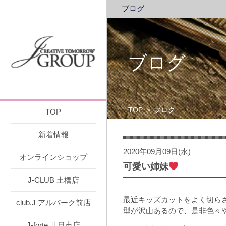
ブログ
ブログ
TOP
>
ブログ
TOP
新着情報
2020年09月09日(水)
オンラインショップ
可愛い姉妹
J-CLUB 土橋店
最近キッズカットをよく切ら
club.J アルパーク前店
型が沢山あるので、是非色々
J-forte 廿日市店