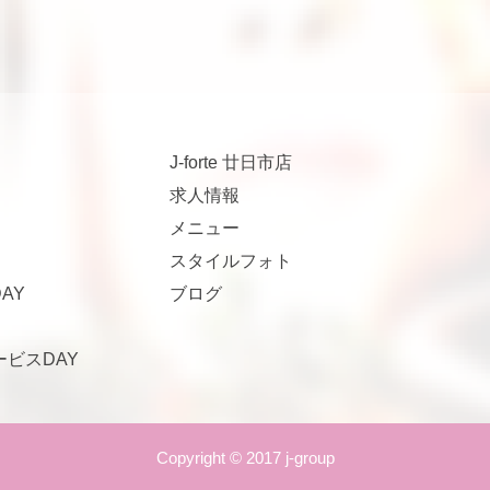
J-forte 廿日市店
求人情報
メニュー
スタイルフォト
AY
ブログ
サービスDAY
Copyright © 2017 j-group