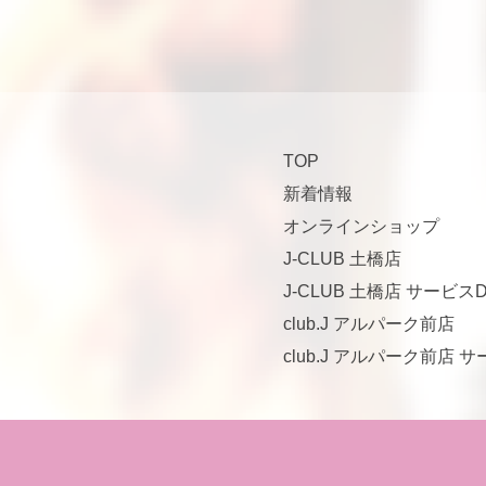
TOP
新着情報
オンラインショップ
J-CLUB 土橋店
J-CLUB 土橋店 サービスD
club.J アルパーク前店
club.J アルパーク前店 