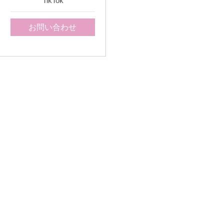
TikTok
お問い合わせ