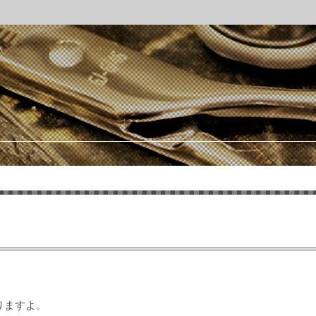
りますよ。