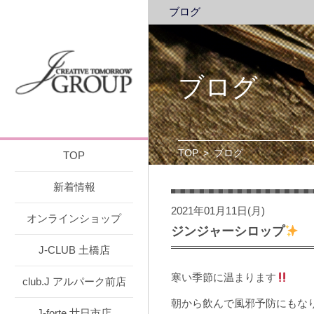
ブログ
ブログ
TOP
>
ブログ
TOP
新着情報
2021年01月11日(月)
オンラインショップ
ジンジャーシロップ
J-CLUB 土橋店
寒い季節に温まります
club.J アルパーク前店
朝から飲んで風邪予防にもな
J-forte 廿日市店