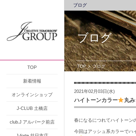
ブログ
ブログ
TOP
>
ブログ
TOP
新着情報
2021年02月03日(水)
オンラインショップ
ハイトーンカラー
丸み
J-CLUB 土橋店
春になるにつれてハイトーン
club.J アルパーク前店
今回はアッシュ系カラーでハ
J-forte 廿日市店