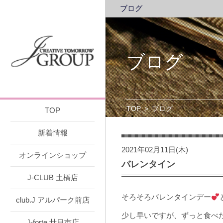
ブログ
ブログ
TOP
>
ブログ
TOP
新着情報
2021年02月11日(木)
オンラインショップ
バレンタイン
J-CLUB 土橋店
そろそろバレンタインデー
club.J アルパーク前店
少し早いですが、ずっと食べ
J-forte 廿日市店