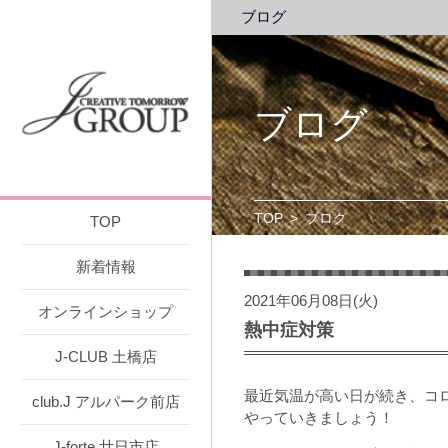
ブログ
ブログ
TOP
>
ブログ
TOP
新着情報
2021年06月08日(火)
オンラインショップ
熱中症対策
J-CLUB 土橋店
最近気温が高い日が続き、コ
club.J アルパーク前店
やっていきましょう！
J-forte 廿日市店