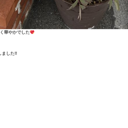
く華やかでした
しました
‼︎