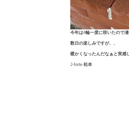
今年は
4
輪一度に咲いたので凄
数日の楽しみですが、、
暖かくなったんだなぁと実感
J-forte
松本