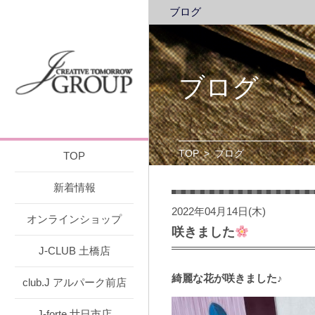
ブログ
ブログ
TOP
>
ブログ
TOP
新着情報
2022年04月14日(木)
オンラインショップ
咲きました
J-CLUB 土橋店
綺麗な花が咲きました♪
club.J アルパーク前店
J-forte 廿日市店