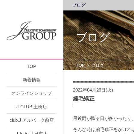
ブログ
ブログ
TOP
>
ブログ
TOP
新着情報
2022年04月26日(火)
オンラインショップ
縮毛矯正
J-CLUB 土橋店
最近雨が降る日が多かったり
club.J アルパーク前店
そんな時は縮毛矯正をかけれ
J-forte 廿日市店