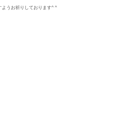
ようお祈りしております^ ^