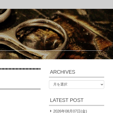
ARCHIVES
LATEST POST
2026年08月07日(金)