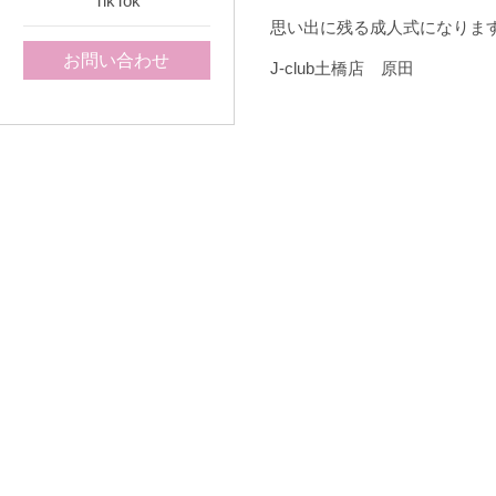
TikTok
思い出に残る成人式になります
お問い合わせ
J-club土橋店 原田