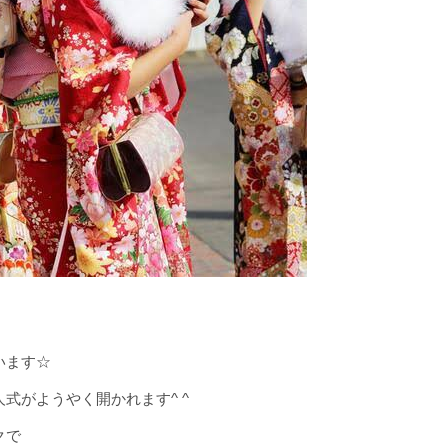
！
います☆
式がようやく開かれます^ ^
クで