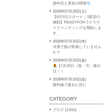
熱中症と美容の関係
2026年07月18日(土)
【8月1日スタート｜3度目の
挑戦】READYFORでクラウ
ドファンディングを開始しま
す。
2026年07月15日(水)
冷房で肌が乾燥していません
か？
2026年07月10日(金)
【7月20日（祝・月）海の
日！！
2026年07月10日(金)
紫外線で疲れた目に
CATEGORY
ブログ
(1,811)