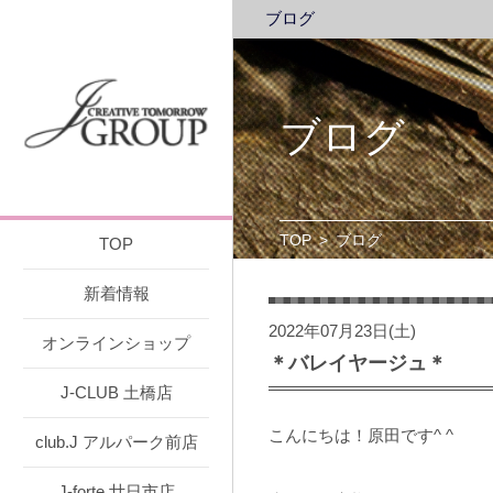
ブログ
ブログ
TOP
>
ブログ
TOP
新着情報
2022年07月23日(土)
オンラインショップ
＊バレイヤージュ＊
J-CLUB 土橋店
こんにちは！原田です^ ^
club.J アルパーク前店
J-forte 廿日市店