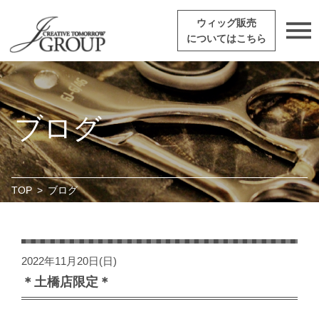
ウィッグ販売
についてはこちら
ブログ
TOP
>
ブログ
2022年11月20日(日)
＊土橋店限定＊