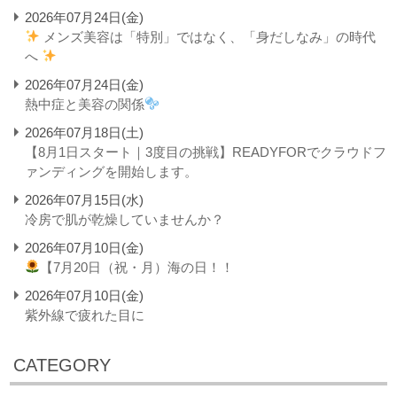
2026年07月24日(金)
メンズ美容は「特別」ではなく、「身だしなみ」の時代
へ
2026年07月24日(金)
熱中症と美容の関係
2026年07月18日(土)
【8月1日スタート｜3度目の挑戦】READYFORでクラウドフ
ァンディングを開始します。
2026年07月15日(水)
冷房で肌が乾燥していませんか？
2026年07月10日(金)
【7月20日（祝・月）海の日！！
2026年07月10日(金)
紫外線で疲れた目に
CATEGORY