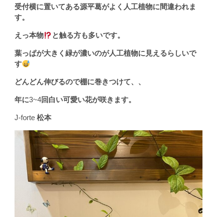
受付横に置いてある源平葛がよく人工植物に間違われま
す。
えっ本物
と触る方も多いです。
葉っぱが大きく緑が濃いのが人工植物に見えるらしいで
す
どんどん伸びるので棚に巻きつけて、、
年に
3~4
回白い可愛い花が咲きます。
J-forte
松本