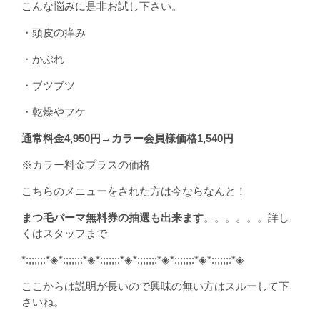
こんな悩みに是非お試し下さい。
・頭皮の痒み
・かぶれ
・ブツブツ
・乾燥やフケ
通常料金4,950円→カラー会員様価格1,540円
※カラー料金プラスの価格
こちらのメニューをされた方は今ならなんと！
まつ毛パーマ無料券の抽選も出来ます
。。。。。。詳し
くはスタッフまで
*:;;;;;:*◈*:;;;;;:*◈*:;;;;;:*◈*:;;;;;:*◈*:;;;;;:*◈*:;;;;;:*◈
ここからは説明が長いので興味の無い方はスルーして下
さいね。