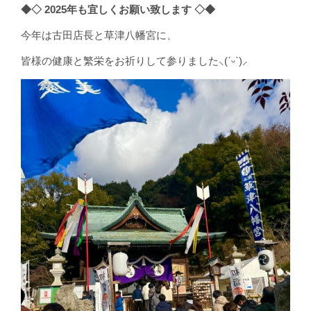
◆◇ 2025年も宜しくお願い致します ◇◆
今年は古田店長と草津八幡宮に、
皆様の健康と繁栄をお祈りして参りました⸜(ˊᵕˋ)⸝