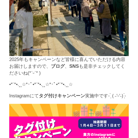
2025年もキャンペーンなど皆様に喜んでいただける内容
お届けしますので、
ブログ
、
SNS
も是非チェックしてく
ださいね(*ˊᵕˋ* )
•*¨*•.¸¸☆*･ﾟ•*¨*•.¸¸☆*･ﾟ•*¨*•.¸¸☆
Instagramにて
タグ付けキャンペーン
実施中です- ̗̀ ( ˶’ᵕ’˶) ̖́-