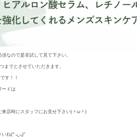
必須なので是非試して見て下さい。
1つまでとさせていただきます。
画です！！
ワードは
来店時にスタッフにお見せ下さい(〃ω〃)
 ᴗ͈ˬᴗ͈)”