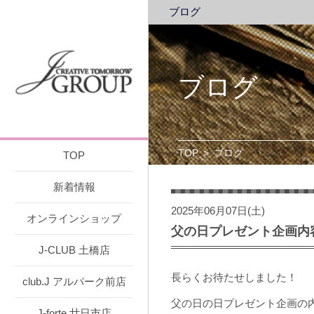
ブログ
ブログ
TOP
>
ブログ
TOP
新着情報
2025年06月07日(土)
オンラインショップ
父の日プレゼント企画内
J-CLUB 土橋店
長らくお待たせしました！
club.J アルパーク前店
父の日の日プレゼント企画の内
J-forte 廿日市店