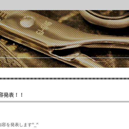
容発表！！
容を発表します^_^