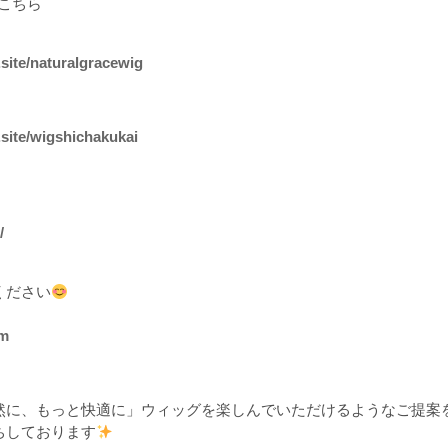
こちら
.site/naturalgracewig
.site/wigshichakukai
/
ください
om
然に、もっと快適に」ウィッグを楽しんでいただけるようなご提案
ちしております