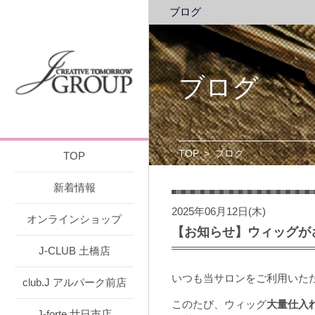
ブログ
ブログ
TOP
>
ブログ
TOP
新着情報
2025年06月12日(木)
オンラインショップ
【お知らせ】ウィッグが
J-CLUB 土橋店
いつも当サロンをご利用いた
club.J アルパーク前店
このたび、ウィッグ
大量仕入
J-forte 廿日市店