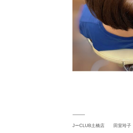
⸻
JーCLUB土橋店 田室玲子