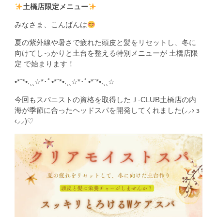
土橋店限定メニュー
みなさま、こんばんは
夏の紫外線や暑さで疲れた頭皮と髪をリセットし、冬に
向けてしっかりと土台を整える特別メニューが 土橋店限
定 で始まります！
•*¨*•.¸¸☆*･ﾟ•*¨*•.¸¸☆*･ﾟ•*¨*•.¸¸☆
今回もスパニストの資格を取得したＪ-CLUB土橋店の内
海が季節に合ったヘッドスパを開発してくれました‪(⸝⸝› з
‹⸝⸝)‬♡