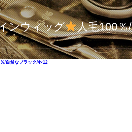
インウィッグ
人毛100％
0％/自然なブラック/4×12