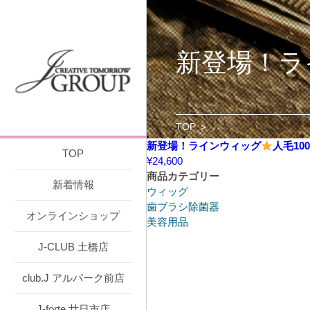
新登場！ラ
TOP
>
新登場！ラインウィッグ
人毛10
TOP
¥
24,600
商品カテゴリー
新着情報
ウィッグ
歯ブラシ除菌器
オンラインショップ
美容用品
J-CLUB 土橋店
club.J アルパーク前店
J-forte 廿日市店