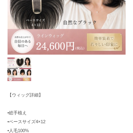
【ウィッグ詳細】
•総手植え
•ベースサイズ4×12
•人毛100%