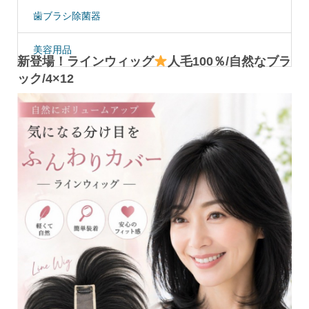
歯ブラシ除菌器
美容用品
新登場！ラインウィッグ
人毛100％/自然なブラ
ック/4×12