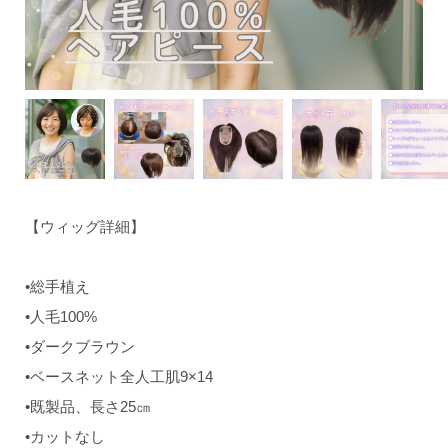
【ウィッグ詳細】
•総手植え
•人毛100%
•ダークブラウン
•ベースネット全人工肌9×14
•既製品、長さ25㎝
•カットなし