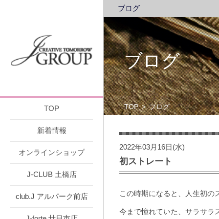
ブログ
ブログ
TOP
>
ブログ
TOP
新着情報
2022年03月16日(水)
オンラインショップ
初ストレート
J-CLUB 土橋店
この時期になると、人生初の
club.J アルパーク前店
今まで憧れていた、サラサラ
J-forte 廿日市店