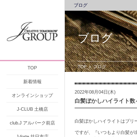
ブログ
ブログ
TOP
>
ブログ
TOP
新着情報
2022年08月04日(木)
オンラインショップ
白髪ぼかしハイライト数
J-CLUB 土橋店
白髪ぼかしハイライトはブリ
club.J アルパーク前店
ですが、『いつもより白髪が
J-forte 廿日市店