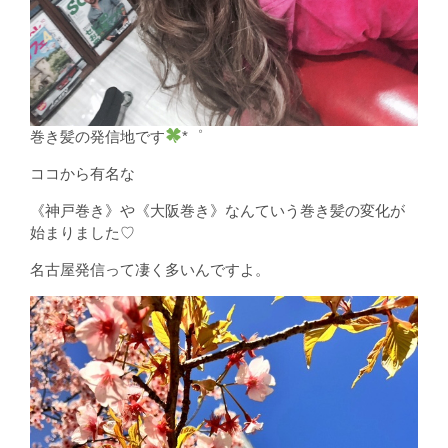
巻き髪の発信地です
*゜
ココから有名な
《神戸巻き》や《大阪巻き》なんていう巻き髪の変化が
始まりました♡
名古屋発信って凄く多いんですよ。