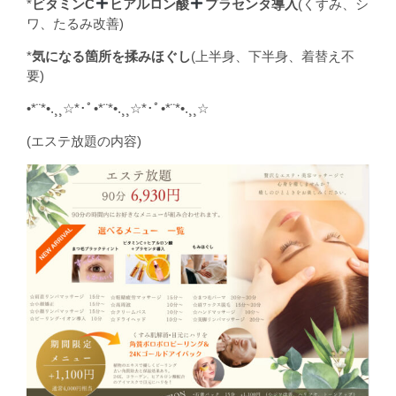
*
ビタミンC
ヒアルロン酸
プラセンタ導入
(くすみ、シ
ワ、たるみ改善)
*
気になる箇所を揉みほぐし
(上半身、下半身、着替え不
要)
•*¨*•.¸¸☆*･ﾟ•*¨*•.¸¸☆*･ﾟ•*¨*•.¸¸☆
(エステ放題の内容)