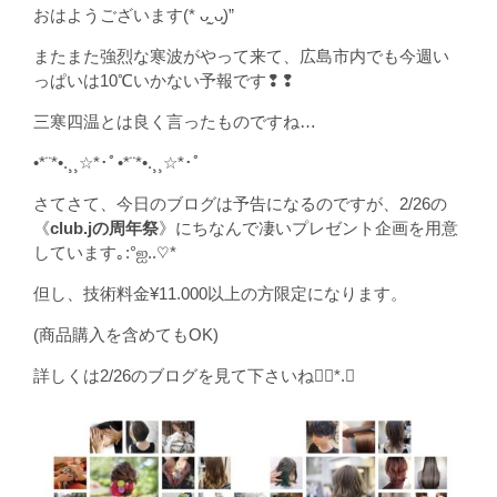
おはようございます(* ᴗ͈ˬᴗ͈)”
またまた強烈な寒波がやって来て、広島市内でも今週い
っぱいは10℃いかない予報です❢❢
三寒四温とは良く言ったものですね…
•*¨*•.¸¸☆*･ﾟ•*¨*•.¸¸☆*･ﾟ
さてさて、今日のブログは予告になるのですが、2/26の
《
club.jの周年祭
》にちなんで凄いプレゼント企画を用意
しています｡:°ஐ..♡*
但し、技術料金¥11.000以上の方限定になります。
(商品購入を含めてもOK)
詳しくは2/26のブログを見て下さいね❁⃘*.ﾟ