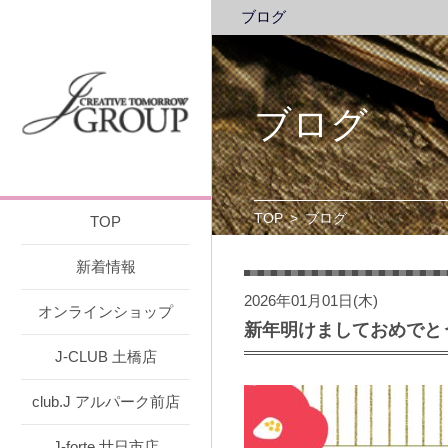
ブログ
ブログ
TOP
>
ブログ
TOP
新着情報
2026年01月01日(木)
オンラインショップ
新年明けましておめでと
J-CLUB 土橋店
club.J アルパーク前店
J-forte 廿日市店