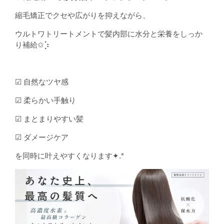
縮毛矯正でクセや広がりを抑えながら、
ウルトワトリートメントで髪内部に水分と栄養をしっか
り補給✩⡱
☑︎ 自然なツヤ感
☑︎ 柔らかい手触り
☑︎ まとまりやすい髪
☑︎ ダメージケア
を同時に叶えやすくなります✦.*